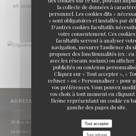
des cookies sur ce site, pouvant impl
la collecte de données à caractèr
1
/5
QUALITÉ / PRIX
:
2
/5
personnel. Les cookies dits « nécessa
» sont obligatoires et installés par dé
1
2
3
D'autres cookies facultatifs nécessit
votre consentement. Ces cookies
facultatifs servent à analyser votr
navigation, mesurer l'audience du si
proposer des fonctionnalités (ex : en 
avec les réseaux sociaux) ou afficher
publicités ou contenus personnalisé
Cliquez sur « Tout accepter », « To
refuser » ou « Personnaliser » pour 
vos préférences. Vous pouvez modif
vos choix à tout moment en cliquant
l'icône représentant un cookie en ba
ADRESSE
gauche des pages du site.
((ouvre une nouvelle fenêtre))
39 Rue des Arènes 13200 Arles
Tout accepter
04 84 84 91 70
Tout refuser