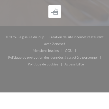
© 2026 La gueule du loup — Création de site internet restaurant
((ouvre une nouvelle fenêtre)
avec
Zenchef
Mentions légales
CGU
((ouvre une nouvelle fenêtre))
((ouvre une nouvelle fen
Politique de protection des données à caractère personnel
((ouvre une nouvelle fenêtre))
Politique de cookies
Accessibilite
((ouvre une nouvelle fenêtre))
((ouvre une nouvelle fe