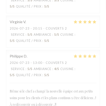
SERVICE
:
5
/5
AMBIANCE
:
5
/5
CUISINE
:
5
/5
QUALITÉ / PRIX
:
5
/5
Virginie
V
2026-07-23
- 20:15 - COUVERTS 2
SERVICE
:
5
/5
AMBIANCE
:
5
/5
CUISINE
:
5
/5
QUALITÉ / PRIX
:
5
/5
Philippe
D
2026-07-23
- 13:00 - COUVERTS 2
SERVICE
:
5
/5
AMBIANCE
:
4
/5
CUISINE
:
5
/5
QUALITÉ / PRIX
:
5
/5
Même si le chef a changé la nouvelle équipe est aux petits
soins pour les clients et les plans continus x être délicieux ..!
À redécouvrir ou à découvrir ..!!