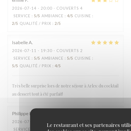
2026-07-14
- 20:00 - COUVERTS 4
SERVICE
:
5
/5
AMBIANCE
:
4
/5
CUISINE
:
2
/5
QUALITÉ / PRIX
:
2
/5
Isabelle
A
2026-07-11
- 19:30 - COUVERTS 2
SERVICE
:
5
/5
AMBIANCE
:
5
/5
CUISINE
:
5
/5
QUALITÉ / PRIX
:
4
/5
Très belle surprise lors de notre séjour à Arles: du cocktail
au dessert tout à été parfait!
Philippe
D
2026-07-10
- 19:45 - COUVERTS 2
Le restaurant et ses partenaires utili
SERVICE
:
3
/5
AMBIANCE
:
3
/5
CUISINE
: