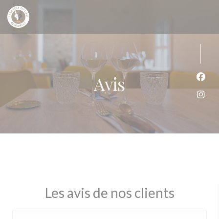
Personnalisation de vos choix en matière de cookies
Avis
Face
Inst
Les avis de nos clients