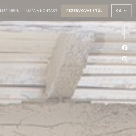
((OTEVŘE SE V NOVÉM OKNĚ))
CS
MER MENU
MAPA A KONTAKT
REZERVOVAT STŮL
ŘE SE V NOVÉM OKNĚ))
Face
Inst