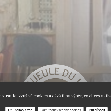
o stránka využívá cookies a dává ti na výběr, co chceš aktiv
OK, přijmout vše
Odmítnout všechny cookies
Přizpůsobit