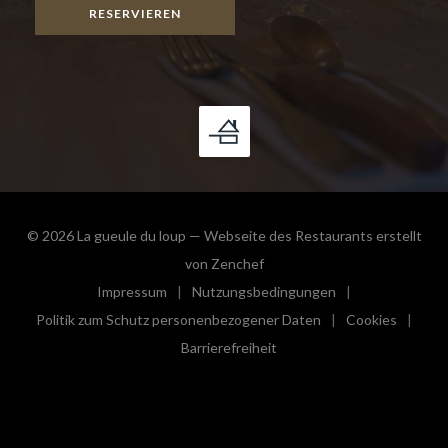
RESERVIEREN
© 2026 La gueule du loup — Webseite des Restaurants erstellt
((öffnet ein neues Fenster))
von
Zenchef
Impressum
Nutzungsbedingungen
((öffnet ein neues Fenster))
((öffnet ein neues Fenster))
Politik zum Schutz personenbezogener Daten
Cookies
((öffnet ein neues Fenster))
((öffnet e
Barrierefreiheit
((öffnet ein neues Fenster))