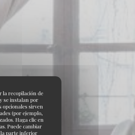
r la recopilación de
y se instalan por
s opcionales sirven
dades (por ejemplo,
zados. Haga clic en
cias. Puede cambiar
a parte inferior