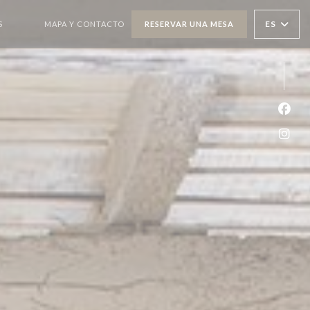
ES
S
MAPA Y CONTACTO
RESERVAR UNA MESA
((ABRE EN UNA NUEVA VENTANA))
((ABRE EN UNA NUEVA VENTANA))
Face
Inst