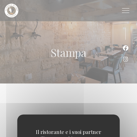
Personalizzazione delle tue scelte sui cookie
Stampa
Face
Inst
Il ristorante e i suoi partner