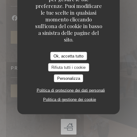
preferenze. Puoi modificare
le tue scelte in qualsiasi
momento cliccando
Facebook ((apre una nuova finestra))
Instagram ((apre una nuova finestra))
sull'icona del cookie in basso
a sinistra delle pagine del
NEWSLETTER
sito.
Ok, accetta tutto
Rifiuta tutti i cookie
PRENOTAZIONE
Personalizza
Politica di protezione dei dati personali
PRENOTA
Politica di gestione dei cookie