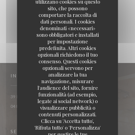
utilizzano cookies su questo
sito, che possono
comportare la raccolta di
dati personali. I cookies
denominati «necessari»
sono obbligatori e installati
per impostazione
predefinita. Altri cookies
opzionali richiedono il tuo
consenso. Questi cookies
opzionali servono per
analizzare la tua
INDIRIZZO
navigazione, misurare
l'audience del sito, fornire
funzionalità (ad esempio,
((apre una nuova finestra))
39 Rue des Arènes 13200 Arles
legate ai social network) o
04 84 84 91 70
visualizzare pubblicità o
contenuti personalizzati.
Clicca su 'Accetta tutto',
'Rifiuta tutto' o 'Personalizza'
SEGUICI
per gestire le tue