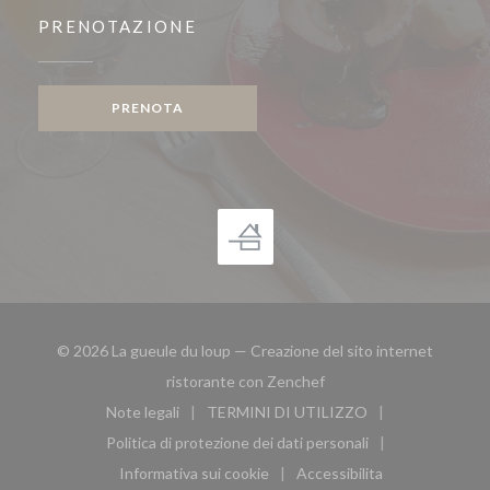
PRENOTAZIONE
PRENOTA
© 2026 La gueule du loup — Creazione del sito internet
((apre una nuova finestra
ristorante con
Zenchef
Note legali
TERMINI DI UTILIZZO
((apre una nuova finestra))
((apre una nuova finestra))
Politica di protezione dei dati personali
((apre una nuova finestra))
Informativa sui cookie
Accessibilita
((apre una nuova finestra))
((apre una nuova finest