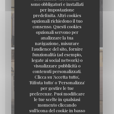
sono obbligatori e installati
per impostazione
predefinita. Altri cookies
opzionali richiedono il tuo
consenso. Questi cookies
opzionali servono per
analizzare la tua
navigazione, misurare
l'audience del sito, fornire
funzionalità (ad esempio,
legate ai social network) o
visualizzare pubblicità o
contenuti personalizzati.
Clicca su 'Accetta tutto',
'Rifiuta tutto' o 'Personalizza'
per gestire le tue
preferenze. Puoi modificare
le tue scelte in qualsiasi
momento cliccando
sull'icona del cookie in basso