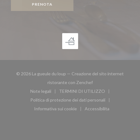
PRENOTA
© 2026 La gueule du loup — Creazione del sito internet
((apre una nuova finestra
ristorante con
Zenchef
Note legali
TERMINI DI UTILIZZO
((apre una nuova finestra))
((apre una nuova finestra))
Politica di protezione dei dati personali
((apre una nuova finestra))
Informativa sui cookie
Accessibilita
((apre una nuova finestra))
((apre una nuova finest