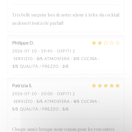
Très belle surprise lors de notre séjour à Arles: du cocktail
au dessert tout à été parfait!
Philippe
D
2026-07-10
- 19:45 - OSPITI 2
SERVIZIO
:
3
/5
ATMOSFERA
:
3
/5
CUCINA
:
1
/5
QUALITÀ / PREZZO
:
2
/5
Patrizia
S
2026-07-10
- 20:00 - OSPITI 2
SERVIZIO
:
5
/5
ATMOSFERA
:
4
/5
CUCINA
:
5
/5
QUALITÀ / PREZZO
:
5
/5
Chaque année lorsque nous venons pour les rencontres