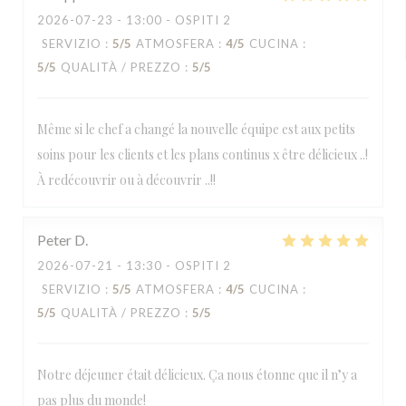
2026-07-23
- 13:00 - OSPITI 2
SERVIZIO
:
5
/5
ATMOSFERA
:
4
/5
CUCINA
:
5
/5
QUALITÀ / PREZZO
:
5
/5
Même si le chef a changé la nouvelle équipe est aux petits
soins pour les clients et les plans continus x être délicieux ..!
À redécouvrir ou à découvrir ..!!
Peter
D
2026-07-21
- 13:30 - OSPITI 2
SERVIZIO
:
5
/5
ATMOSFERA
:
4
/5
CUCINA
:
5
/5
QUALITÀ / PREZZO
:
5
/5
Notre déjeuner était délicieux. Ça nous étonne que il n’y a
pas plus du monde!