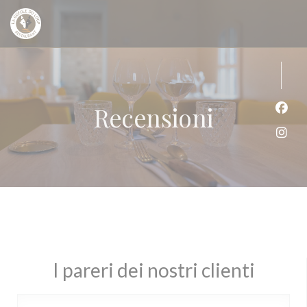
Personalizzazione delle tue scelte sui cookie
Recensioni
Face
Inst
I pareri dei nostri clienti