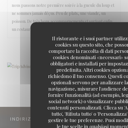
nous passons notre première soirée à la gueule du loup et
ne sommes jamais déçus. Peu de plats, une viande, un
poisson. De très bons accompagnements et surtout enfin
un restaurant avec des légumes.
Il ristorante e i suoi partner utiliz
cookies su questo sito, che poss
1
2
3
comportare la raccolta di dati person
cookies denominati «necessari» s
obbligatori e installati per imposta
predefinita. Altri cookies opziona
richiedono il tuo consenso. Questi c
opzionali servono per analizzare la
navigazione, misurare l'audience del
fornire funzionalità (ad esempio, leg
social network) o visualizzare pubbli
contenuti personalizzati. Clicca su 'A
tutto', 'Rifiuta tutto' o 'Personalizza
INDIRIZZO
gestire le tue preferenze. Puoi modi
le tue scelte in qualsiasi momen