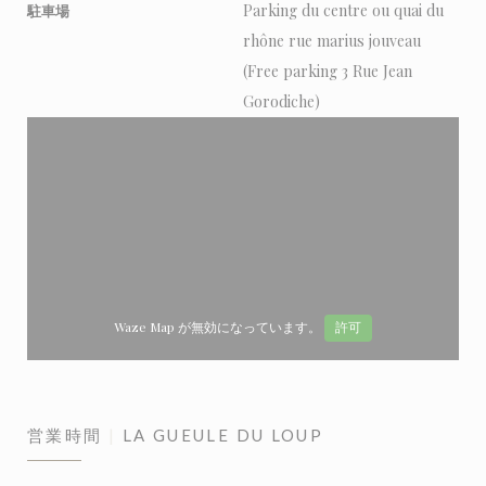
Parking du centre ou quai du
駐車場
rhône rue marius jouveau
(Free parking 3 Rue Jean
Gorodiche)
Waze Map が無効になっています。
許可
営業時間
LA GUEULE DU LOUP