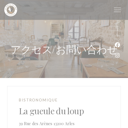
クッキー利用の管理について
アクセス/お問い合わせ
Fa
Ins
BISTRONOMIQUE
La gueule du loup
((新しいウィンドウで開きます
39 Rue des Arènes 13200 Arles