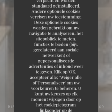
verplicht en worden
standaard geïnstalleerd.
Andere optionele cookies
vereisen uw toestemming.
Deze optionele cookies
worden gebruikt om uw
navigatie te analyseren, het
sitepubliek te meten,
functies te bieden (bijv.
gerelateerd aan sociale
netwerken) of
gepersonaliseerde
advertenties of inhoud weer
te geven. Klik op 'OK,
accepteer alle', 'Weiger alle'
of 'Personaliseer' om uw
voorkeuren te beheren. U
kunt uw keuzes op elk
moment wijzigen door op
het cookiepictogram
BISTRONOMIQUE
39 RUE DES ARÈNES 13200
linksonder op de
ARLES