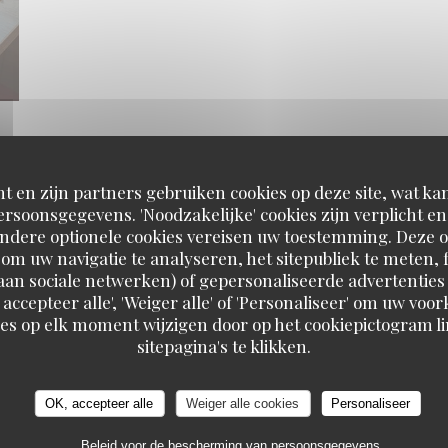
t en zijn partners gebruiken cookies op deze site, wat kan
e dans l'antre de la bête !!! Visite 
rsoonsgegevens. 'Noodzakelijke' cookies zijn verplicht 
Andere optionele cookies vereisen uw toestemming. Deze o
om uw navigatie te analyseren, het sitepubliek te meten, f
d aan sociale netwerken) of gepersonaliseerde advertenties
 accepteer alle', 'Weiger alle' of 'Personaliseer' om uw vo
es op elk moment wijzigen door op het cookiepictogram l
sitepagina's te klikken.
OK, accepteer alle
Weiger alle cookies
Personaliseer
Beleid voor de bescherming van persoonsgegevens