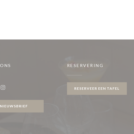
 ONS
RESERVERING
venster))
RESERVEER EEN TAFEL
ook ((opent in een nieuw venster))
Instagram ((opent in een nieuw venster))
NIEUWSBRIEF