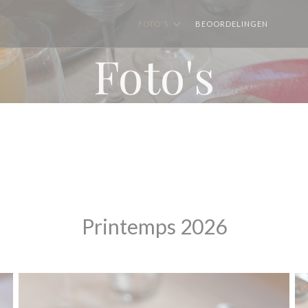
FOTO'S
BEOORDELINGEN
((OPE
((
Foto's
Printemps 2026