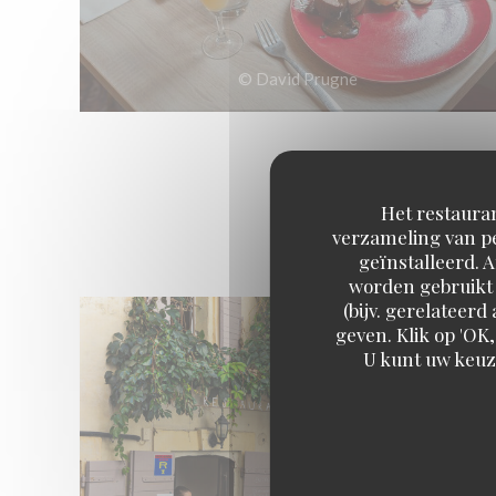
© David Prugne
Het restauran
Bienvenu
verzameling van pe
geïnstalleerd. 
worden gebruikt 
(bijv. gerelateer
geven. Klik op 'OK,
U kunt uw keuz