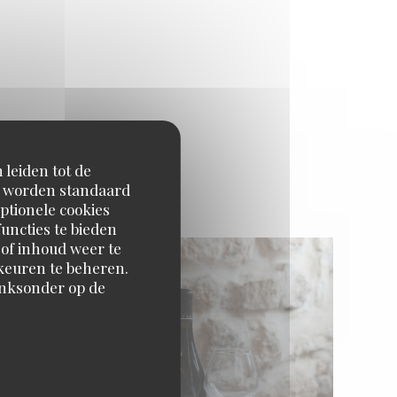
 leiden tot de
virtuelle
en worden standaard
ptionele cookies
uncties te bieden
 of inhoud weer te
orkeuren te beheren.
inksonder op de