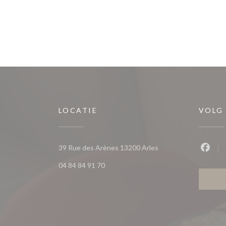
LOCATIE
VOLG
((opent in een nieuw 
39 Rue des Arènes 13200 Arles
Faceb
04 84 84 91 70