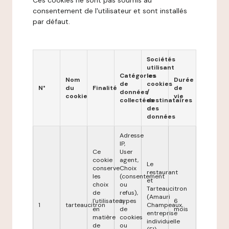
Ces cookies ne sont pas soumis au
consentement de l'utilisateur et sont installés
par défaut.
Sociétés
utilisant
Catégories
les
Nom
Durée
de
cookies
N°
du
Finalité
de
données
/
cookie
vie
collectées
destinataires
des
données
Adresse
IP,
Ce
User
cookie
agent,
Le
conserve
Choix
restaurant
les
(consentement
et
choix
ou
Tarteaucitron
de
refus),
(Amauri
l'utilisateur
types
6
1
tarteaucitron
Champeaux,
en
de
mois
entreprise
matière
cookies
individuelle
de
ou