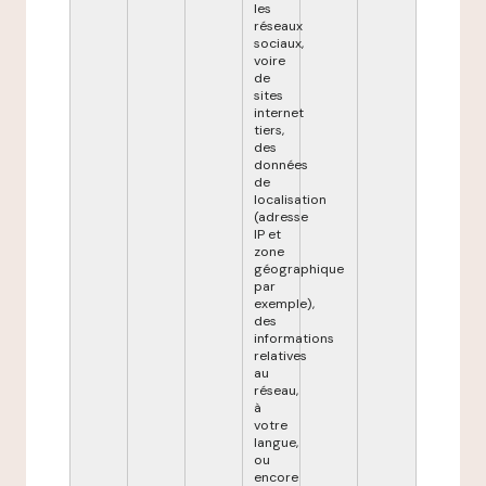
les
réseaux
sociaux,
voire
de
sites
internet
tiers,
des
données
de
localisation
(adresse
IP et
zone
géographique
par
exemple),
des
informations
relatives
au
réseau,
à
votre
langue,
ou
encore