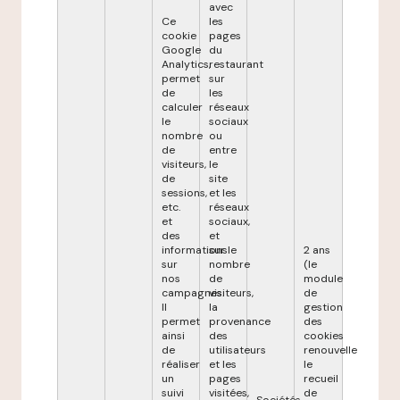
avec
Ce
les
cookie
pages
Google
du
Analytics,
restaurant
permet
sur
de
les
calculer
réseaux
le
sociaux
nombre
ou
de
entre
visiteurs,
le
de
site
sessions,
et les
etc.
réseaux
et
sociaux,
des
et
informations
sur le
2 ans
sur
nombre
(le
nos
de
module
campagnes.
visiteurs,
de
Il
la
gestion
permet
provenance
des
ainsi
des
cookies
de
utilisateurs
renouvelle
réaliser
et les
le
un
pages
recueil
suivi
visitées,
de