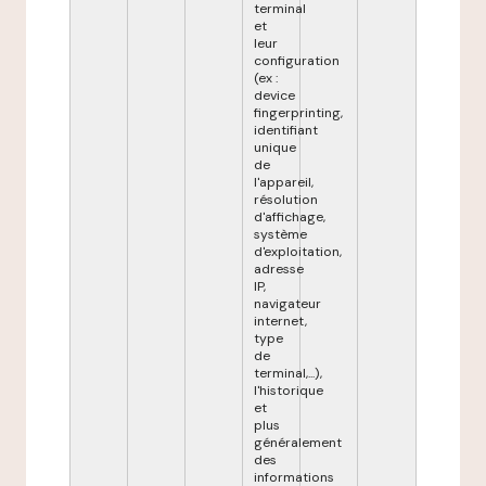
terminal
et
leur
configuration
(ex :
device
fingerprinting,
identifiant
unique
de
l'appareil,
résolution
d'affichage,
système
d'exploitation,
adresse
IP,
navigateur
internet,
type
de
terminal,...),
l'historique
et
plus
généralement
des
informations