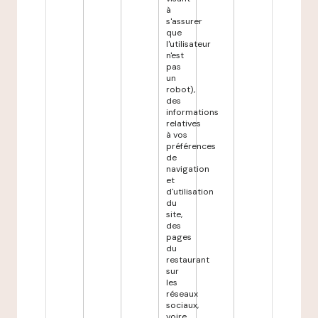
à
s'assurer
que
l'utilisateur
n'est
pas
un
robot),
des
informations
relatives
à vos
préférences
de
navigation
et
d'utilisation
du
site,
des
pages
du
restaurant
sur
les
réseaux
sociaux,
voire