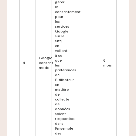
gérer
le
consentement
pour
les
services
Google
sur le
Site,
en
veillant
à ce
Google
que
6
4
consent
les
mois
mode
préférences
de
l'utilisateur
en
matière
de
collecte
de
données
soient
respectées
dans
l'ensemble
des