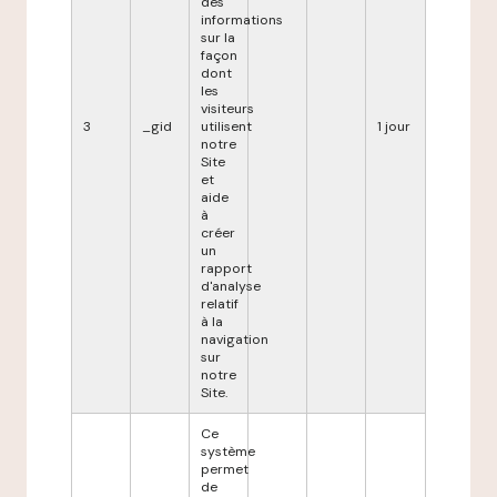
des
informations
sur la
façon
dont
les
visiteurs
3
_gid
utilisent
1 jour
notre
Site
et
aide
à
créer
un
rapport
d'analyse
relatif
à la
navigation
sur
notre
Site.
Ce
système
permet
de