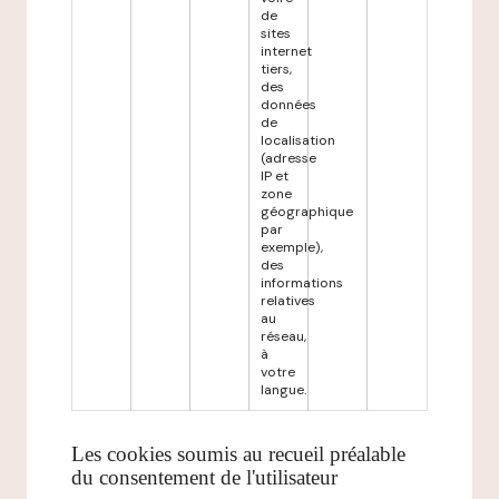
de
sites
internet
tiers,
des
données
de
localisation
(adresse
IP et
zone
géographique
par
exemple),
des
informations
relatives
au
réseau,
à
votre
langue.
Les cookies soumis au recueil préalable
du consentement de l'utilisateur