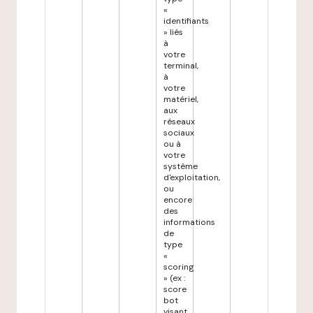
«
identifiants
» liés
à
votre
terminal,
à
votre
matériel,
aux
réseaux
sociaux
ou à
votre
système
d'exploitation,
ou
encore
des
informations
de
type
«
scoring
» (ex :
score
bot
visant