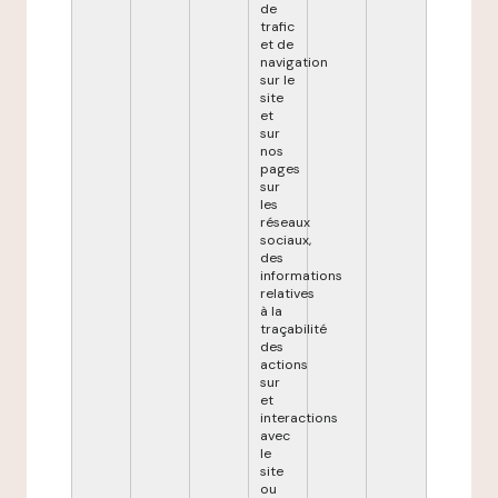
de
trafic
et de
navigation
sur le
site
et
sur
nos
pages
sur
les
réseaux
sociaux,
des
informations
relatives
à la
traçabilité
des
actions
sur
et
interactions
avec
le
site
ou