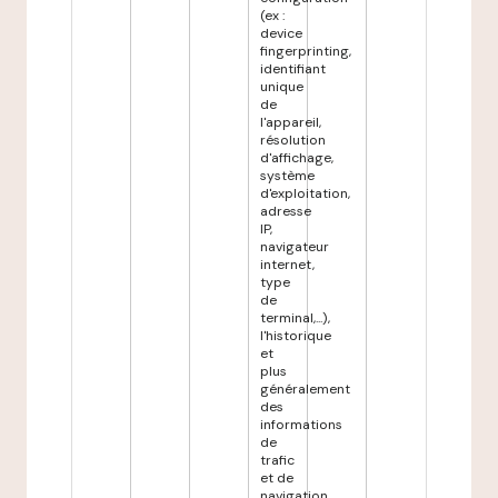
(ex :
device
fingerprinting,
identifiant
unique
de
l'appareil,
résolution
d'affichage,
système
d'exploitation,
adresse
IP,
navigateur
internet,
type
de
terminal,...),
l'historique
et
plus
généralement
des
informations
de
trafic
et de
navigation