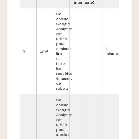
l'internaute).
Ce
cookie
Google
Analytics
est
utilisé
pour
diminuer
1
2
_gat
lire
minute
et
filtrer
les
requêtes
émanant
de
robots.
Ce
cookie
Google
Analytics
est
utilisé
pour
stocker