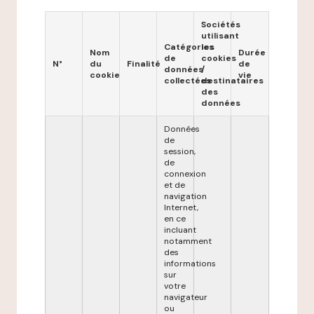
Sociétés
utilisant
Catégories
les
Nom
Durée
de
cookies
N°
du
Finalité
de
données
/
cookie
vie
collectées
destinataires
des
données
Données
de
session,
de
connexion
et de
navigation
Internet,
en ce
incluant
notamment
des
informations
sur
votre
navigateur
ou