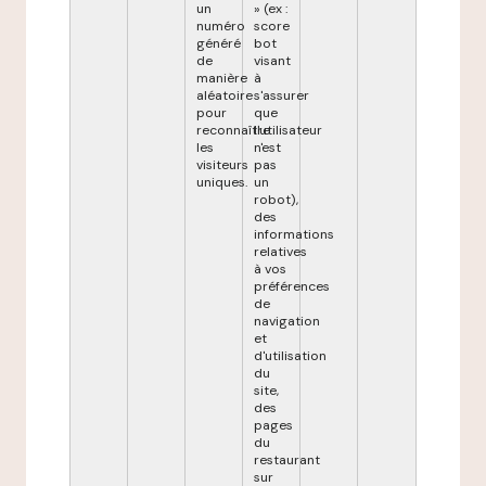
un
» (ex :
numéro
score
généré
bot
de
visant
manière
à
aléatoire
s'assurer
pour
que
reconnaître
l'utilisateur
les
n'est
visiteurs
pas
uniques.
un
robot),
des
informations
relatives
à vos
préférences
de
navigation
et
d'utilisation
du
site,
des
pages
du
restaurant
sur