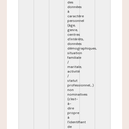
des
données
à
caractère
personnel
(âge,
genre,
centres
d'intérêts,
données
démographiques,
situation
familiale
/
maritale,
activité
/
statut
professionnel,...)
non
nominatives
(c'est-
à-
dire
propre
à
l'identifiant
de