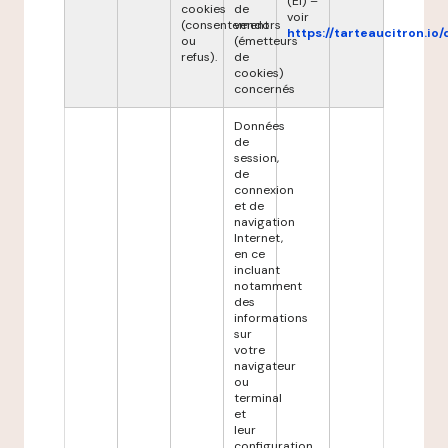
(EI) –
cookies
de
voir
(consentement
vendors
https://tarteaucitron.io/
ou
(émetteurs
refus).
de
cookies)
concernés
Données
de
session,
de
connexion
et de
navigation
Internet,
en ce
incluant
notamment
des
informations
sur
votre
navigateur
ou
terminal
et
leur
configuration