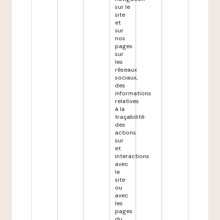
sur le
site
et
sur
nos
pages
sur
les
réseaux
sociaux,
des
informations
relatives
à la
traçabilité
des
actions
sur
et
interactions
avec
le
site
ou
avec
les
pages
du