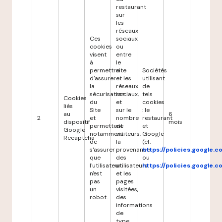
restaurant
sur
les
réseaux
Ces
sociaux
cookies
ou
visent
entre
à
le
permettre
site
Sociétés
d'assurer
et les
utilisant
la
réseaux
de
sécurisation
sociaux,
tels
Cookies
du
et
cookies
liés
Site
sur le
: le
au
6
2
et
nombre
restaurant
dispositif
mois
permettent
de
et
Google
notamment
visiteurs,
Google
Recaptcha
de
la
(cf.
s'assurer
provenance
https://policies.google.
que
des
ou
l'utilisateur
utilisateurs
https://policies.google.
n'est
et les
pas
pages
un
visitées,
robot.
des
informations
de
type