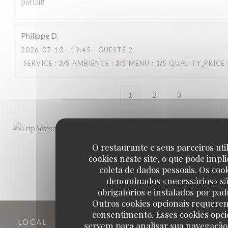
parfait!
Philippe
D
2026-07-10
- 19:45 - GUESTS 2
SERVICE
:
3
/5
AMBIENCE
:
3
/5
MENU
:
1
/5
QUALITY_PRICE
1
2
3
O restaurante e seus parceiros uti
cookies neste site, o que pode impli
coleta de dados pessoais. Os coo
denominados «necessários» s
obrigatórios e instalados por pad
Outros cookies opcionais requere
consentimento. Esses cookies opci
LOCAL
servem para analisar sua navegação