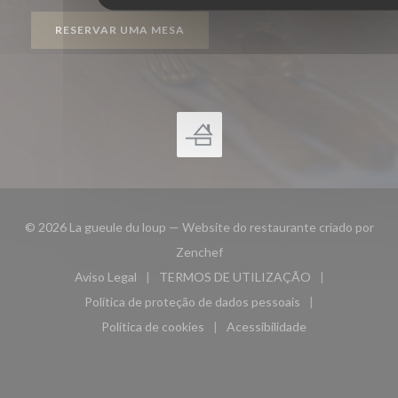
RESERVAR UMA MESA
© 2026 La gueule du loup — Website do restaurante criado por
((abre numa nova janela))
Zenchef
Aviso Legal
TERMOS DE UTILIZAÇÃO
((abre numa nova janela))
((abre numa nova janela))
Política de proteção de dados pessoais
((abre numa nova janela))
Política de cookies
Acessibilidade
((abre numa nova janela))
((abre numa nova janela)