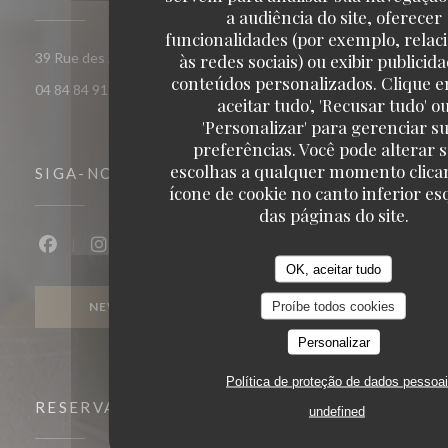
a audiência do site, oferecer
funcionalidades (por exemplo, relac
((abre numa nova janela))
às redes sociais) ou exibir publicid
39 Rue des Arènes 13200 Arles
conteúdos personalizados. Clique e
04 84 84 91 70
aceitar tudo', 'Recusar tudo' o
'Personalizar' para gerenciar s
preferências. Você pode alterar 
escolhas a qualquer momento clica
SIGA-NOS
ícone de cookie no canto inferior e
das páginas do site.
Facebook ((abre numa nova janela))
Instagram ((abre numa nova janela))
OK, aceitar tudo
Proíbe todos cookies
NEWSLETTER
Personalizar
Política de proteção de dados pessoa
RESERVA
undefined