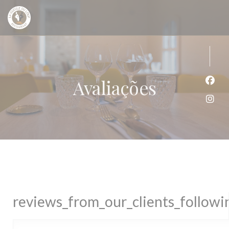
Painel de Gerenciamento de Cookies
Avaliações
Face
Inst
reviews_from_our_clients_follow