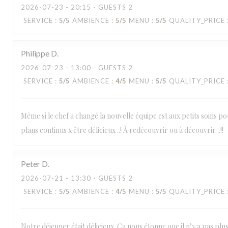
2026-07-23
- 20:15 - GUESTS 2
SERVICE
:
5
/5
AMBIENCE
:
5
/5
MENU
:
5
/5
QUALITY_PRICE
Philippe
D
2026-07-23
- 13:00 - GUESTS 2
SERVICE
:
5
/5
AMBIENCE
:
4
/5
MENU
:
5
/5
QUALITY_PRICE
Même si le chef a changé la nouvelle équipe est aux petits soins pour
plans continus x être délicieux ..! À redécouvrir ou à découvrir ..!!
Peter
D
2026-07-21
- 13:30 - GUESTS 2
SERVICE
:
5
/5
AMBIENCE
:
4
/5
MENU
:
5
/5
QUALITY_PRICE
Notre déjeuner était délicieux. Ça nous étonne que il n’y a pas pl