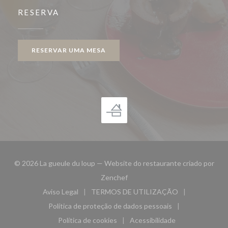
RESERVA
RESERVAR UMA MESA
© 2026 La gueule du loup — Website do restaurante criado por
((abre numa nova janela))
Zenchef
Aviso Legal
TERMOS DE UTILIZAÇÃO
((abre numa nova janela))
((abre numa nova janela))
Política de proteção de dados pessoais
((abre numa nova janela))
Política de cookies
Acessibilidade
((abre numa nova janela))
((abre numa nova janela)