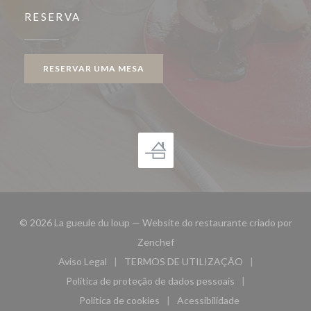
RESERVA
RESERVAR UMA MESA
© 2026 La gueule du loup — Website do restaurante criado por
((abre numa nova janela))
Zenchef
Aviso Legal
TERMOS DE UTILIZAÇÃO
((abre numa nova janela))
((abre numa nova janela))
Política de proteção de dados pessoais
((abre numa nova janela))
Política de cookies
Acessibilidade
((abre numa nova janela))
((abre numa nova janela)