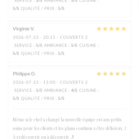
SERVICE
:
5
/5
AMBIANCE
:
5
/5
CUISINE
:
5
/5
QUALITÉ / PRIX
:
5
/5
Virginie
V
2026-07-23
- 20:15 - COUVERTS 2
SERVICE
:
5
/5
AMBIANCE
:
5
/5
CUISINE
:
5
/5
QUALITÉ / PRIX
:
5
/5
Philippe
D
2026-07-23
- 13:00 - COUVERTS 2
SERVICE
:
5
/5
AMBIANCE
:
4
/5
CUISINE
:
5
/5
QUALITÉ / PRIX
:
5
/5
Même si le chef a changé la nouvelle équipe est aux petits
soins pour les clients et les plans continus x être délicieux ..!
À redécouvrir ou à découvrir ..!!