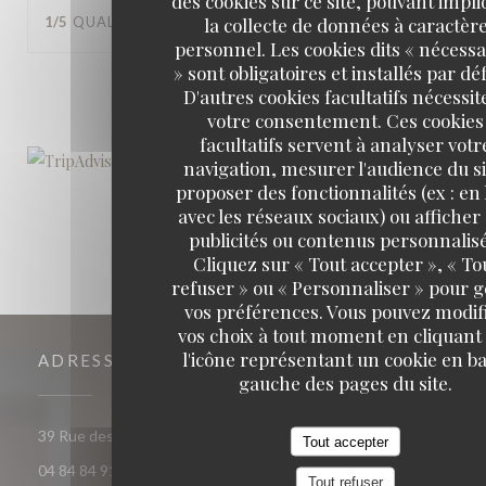
des cookies sur ce site, pouvant impl
la collecte de données à caractèr
1
/5
QUALITÉ / PRIX
:
2
/5
personnel. Les cookies dits « nécessa
» sont obligatoires et installés par dé
1
2
3
D'autres cookies facultatifs nécessit
votre consentement. Ces cookies
facultatifs servent à analyser votr
navigation, mesurer l'audience du si
proposer des fonctionnalités (ex : en 
avec les réseaux sociaux) ou afficher
publicités ou contenus personnalisé
Cliquez sur « Tout accepter », « To
refuser » ou « Personnaliser » pour 
vos préférences. Vous pouvez modif
vos choix à tout moment en cliquant
l'icône représentant un cookie en ba
ADRESSE
gauche des pages du site.
((ouvre une nouvelle fenêtre))
39 Rue des Arènes 13200 Arles
Tout accepter
04 84 84 91 70
Tout refuser