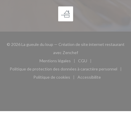
© 2026 La gueule du loup — Création de site internet restaurant
((ouvre une nouvelle fenêtre)
avec
Zenchef
Mentions légales
CGU
((ouvre une nouvelle fenêtre))
((ouvre une nouvelle fen
Politique de protection des données à caractère personnel
((ouvre une nouvelle fenêtre))
Politique de cookies
Accessibilite
((ouvre une nouvelle fenêtre))
((ouvre une nouvelle fe