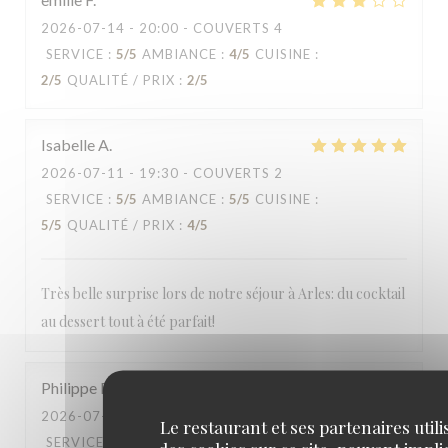
2026-07-14
- 20:00 - COUVERTS 4
SERVICE
:
5
/5
AMBIANCE
:
4
/5
CUISINE
:
2
/5
QUALITÉ / PRIX
:
2
/5
Isabelle
A
2026-07-11
- 19:30 - COUVERTS 2
SERVICE
:
5
/5
AMBIANCE
:
5
/5
CUISINE
:
5
/5
QUALITÉ / PRIX
:
4
/5
Très belle surprise lors de notre séjour à Arles: du cocktail
au dessert tout à été parfait!
Philippe
D
2026-07-10
- 19:45 - COUVERTS 2
Le restaurant et ses partenaires utili
SERVICE
:
3
/5
AMBIANCE
:
3
/5
CUISINE
: