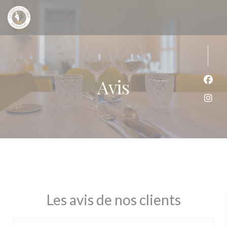
Personnalisation de vos choix en matière de cookies
Avis
Face
Inst
Les avis de nos clients