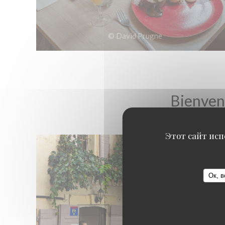
© David Prugne
Bienvenu
Этот сайт исп
Ок, в