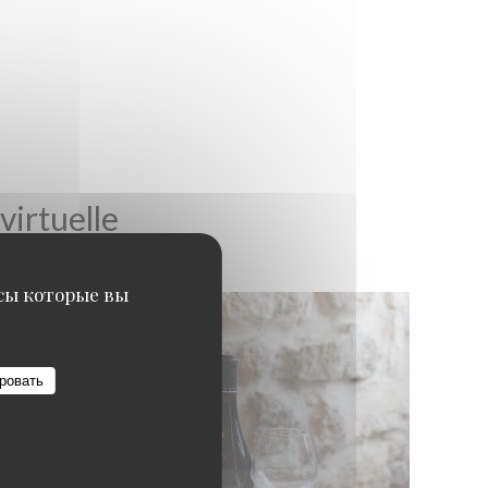
virtuelle
исы которые вы
ровать