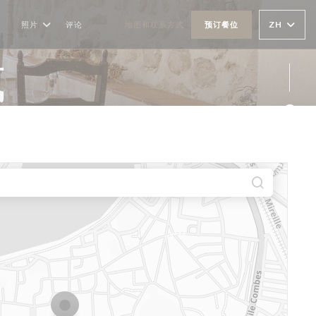
ZH
照片
评论
地图和联系方式
预订餐位
((在新窗口中打开))
((在新窗口中打开))
式
Fac
Ins