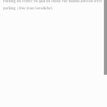
Parking du centre ou quai du rhône rue marius jouveau (Free
parking 3 Rue Jean Gorodiche)