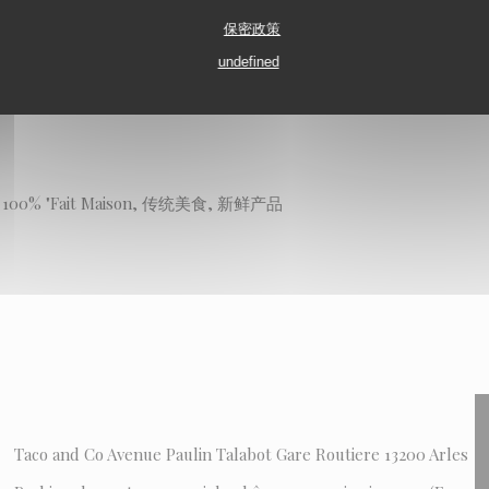
保密政策
undefined
Cuisine 100% "Fait Maison, 传统美食, 新鲜产品
Taco and Co Avenue Paulin Talabot Gare Routiere 13200 Arles