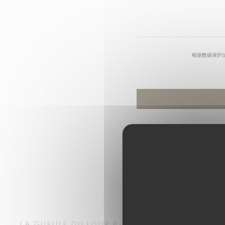
根据数据保护
LA GUEULE DU LOUP
BISTRONOMIQUE
ARLES