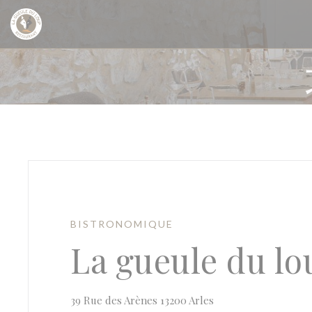
Cookie管理面板
BISTRONOMIQUE
La gueule du lo
((在新窗口中打开))
39 Rue des Arènes 13200 Arles