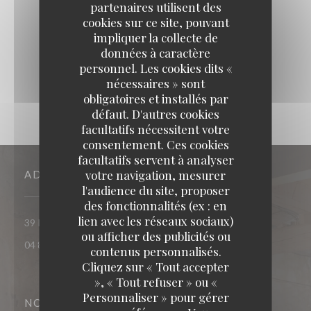
partenaires utilisent des
cookies sur ce site, pouvant
impliquer la collecte de
données à caractère
personnel. Les cookies dits «
nécessaires » sont
obligatoires et installés par
défaut. D'autres cookies
facultatifs nécessitent votre
consentement. Ces cookies
facultatifs servent à analyser
votre navigation, mesurer
ADRESSE
l'audience du site, proposer
des fonctionnalités (ex : en
lien avec les réseaux sociaux)
((ouvre une nouvelle fenêtre))
39 Rue des Arènes 13200 Arles
ou afficher des publicités ou
04 84 84 91 70
contenus personnalisés.
Cliquez sur « Tout accepter
», « Tout refuser » ou «
Personnaliser » pour gérer
NOUS SUIVRE