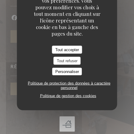
vos préférences. Vous
pouvez modifier vos choix à
tout moment en cliquant sur
l'icône représentant un
Facebook ((ouvre une nouvelle fenêtre))
Instagram ((ouvre une nouvelle fenêtre))
cookie en bas à gauche des
pages du site.
NEWSLETTER
Tout accepter
Tout refuser
RÉSERVATION
Personnaliser
Politique de protection des données à caractère
personnel
RÉSERVER
Politique de gestion des cookies