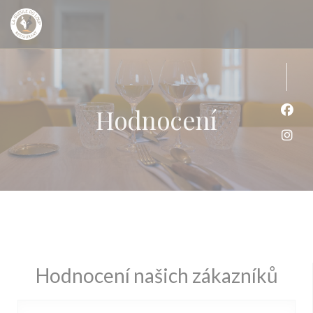
Panel pro správu cookies
Hodnocení
Face
Inst
Hodnocení našich zákazníků