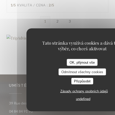
1
/5
KVALITA / CENA
:
2
/5
1
2
3
Tato stránka využívá cookies a dává t
výběr, co chceš aktivovat
OK, přijmout vše
Odmítnout všechny cookies
Přizpůsobit
UMÍSTĚNÍ
Zásady ochrany osobních údajů
undefined
((otevře se v novém okně))
39 Rue des Arènes 13200 Arles
04 84 84 91 70