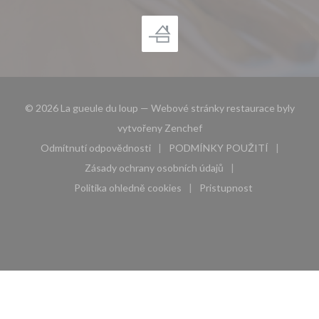
© 2026 La gueule du loup — Webové stránky restaurace byly
((otevře se v novém okně))
vytvořeny
Zenchef
Odmítnutí odpovědnosti
PODMÍNKY POUŽITÍ
((otevře se v novém okně))
((otevře se v novém 
Zásady ochrany osobních údajů
((otevře se v novém okně))
Politika ohledně cookies
Pristupnost
((otevře se v novém okně))
((otevře se v novém 