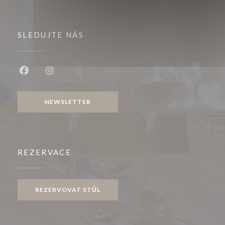
SLEDUJTE NÁS
Facebook ((otevře se v novém okně))
Instagram ((otevře se v novém okně))
NEWSLETTER
REZERVACE
REZERVOVAT STŮL