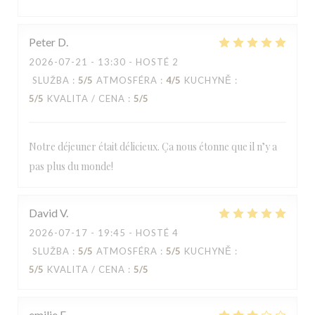
Peter
D
2026-07-21
- 13:30 - HOSTÉ 2
SLUŽBA
:
5
/5
ATMOSFÉRA
:
4
/5
KUCHYNĚ
:
5
/5
KVALITA / CENA
:
5
/5
Notre déjeuner était délicieux. Ça nous étonne que il n’y a
pas plus du monde!
David
V
2026-07-17
- 19:45 - HOSTÉ 4
SLUŽBA
:
5
/5
ATMOSFÉRA
:
5
/5
KUCHYNĚ
:
5
/5
KVALITA / CENA
:
5
/5
emilie
F