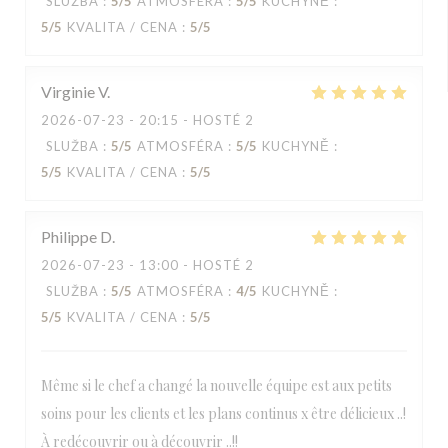
SLUŽBA
:
5
/5
ATMOSFÉRA
:
5
/5
KUCHYNĚ
:
5
/5
KVALITA / CENA
:
5
/5
Virginie
V
2026-07-23
- 20:15 - HOSTÉ 2
SLUŽBA
:
5
/5
ATMOSFÉRA
:
5
/5
KUCHYNĚ
:
5
/5
KVALITA / CENA
:
5
/5
Philippe
D
2026-07-23
- 13:00 - HOSTÉ 2
SLUŽBA
:
5
/5
ATMOSFÉRA
:
4
/5
KUCHYNĚ
:
5
/5
KVALITA / CENA
:
5
/5
Même si le chef a changé la nouvelle équipe est aux petits
soins pour les clients et les plans continus x être délicieux ..!
À redécouvrir ou à découvrir ..!!