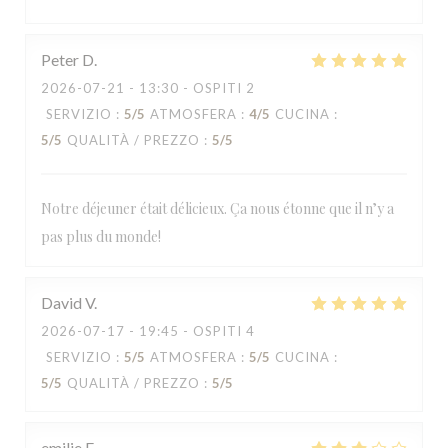
Peter
D
2026-07-21
- 13:30 - OSPITI 2
SERVIZIO
:
5
/5
ATMOSFERA
:
4
/5
CUCINA
:
5
/5
QUALITÀ / PREZZO
:
5
/5
Notre déjeuner était délicieux. Ça nous étonne que il n’y a
pas plus du monde!
David
V
2026-07-17
- 19:45 - OSPITI 4
SERVIZIO
:
5
/5
ATMOSFERA
:
5
/5
CUCINA
:
5
/5
QUALITÀ / PREZZO
:
5
/5
emilie
F