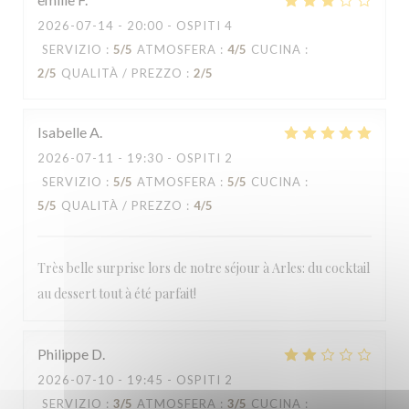
2026-07-14
- 20:00 - OSPITI 4
SERVIZIO
:
5
/5
ATMOSFERA
:
4
/5
CUCINA
:
2
/5
QUALITÀ / PREZZO
:
2
/5
Isabelle
A
2026-07-11
- 19:30 - OSPITI 2
SERVIZIO
:
5
/5
ATMOSFERA
:
5
/5
CUCINA
:
5
/5
QUALITÀ / PREZZO
:
4
/5
Très belle surprise lors de notre séjour à Arles: du cocktail
au dessert tout à été parfait!
Philippe
D
2026-07-10
- 19:45 - OSPITI 2
SERVIZIO
:
3
/5
ATMOSFERA
:
3
/5
CUCINA
: