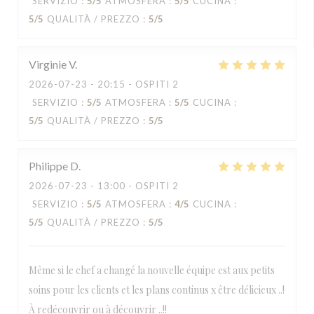
SERVIZIO
:
5
/5
ATMOSFERA
:
5
/5
CUCINA
:
5
/5
QUALITÀ / PREZZO
:
5
/5
Virginie
V
2026-07-23
- 20:15 - OSPITI 2
SERVIZIO
:
5
/5
ATMOSFERA
:
5
/5
CUCINA
:
5
/5
QUALITÀ / PREZZO
:
5
/5
Philippe
D
2026-07-23
- 13:00 - OSPITI 2
SERVIZIO
:
5
/5
ATMOSFERA
:
4
/5
CUCINA
:
5
/5
QUALITÀ / PREZZO
:
5
/5
Même si le chef a changé la nouvelle équipe est aux petits
soins pour les clients et les plans continus x être délicieux ..!
À redécouvrir ou à découvrir ..!!