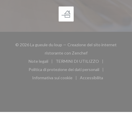
© 2026 La gueule du loup — Creazione del sito internet
((apre una nuova finestra
ristorante con
Zenchef
Note legali
TERMINI DI UTILIZZO
((apre una nuova finestra))
((apre una nuova finestra))
Politica di protezione dei dati personali
((apre una nuova finestra))
Informativa sui cookie
Accessibilita
((apre una nuova finestra))
((apre una nuova finest