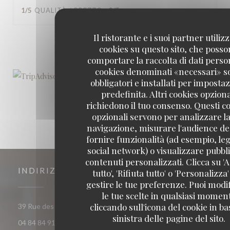
1
/5
QUALITÀ / PREZZO
:
2
/5
Il ristorante e i suoi partner utiliz
1
2
3
cookies su questo sito, che poss
comportare la raccolta di dati person
cookies denominati «necessari» s
obbligatori e installati per imposta
predefinita. Altri cookies opziona
richiedono il tuo consenso. Questi c
opzionali servono per analizzare la
navigazione, misurare l'audience del
fornire funzionalità (ad esempio, leg
social network) o visualizzare pubbli
contenuti personalizzati. Clicca su 'A
INDIRIZZO
tutto', 'Rifiuta tutto' o 'Personalizza
gestire le tue preferenze. Puoi modi
le tue scelte in qualsiasi momen
cliccando sull'icona del cookie in ba
((apre una nuova finestra))
39 Rue des Arènes 13200 Arles
sinistra delle pagine del sito.
04 84 84 91 70