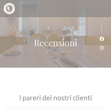
Personalizzazione delle tue scelte sui cookie
Recensioni
Face
Inst
I pareri dei nostri clienti