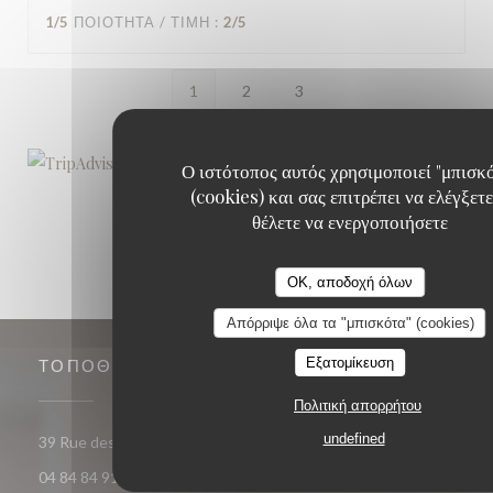
1
/5
ΠΟΙΌΤΗΤΑ / ΤΙΜΉ
:
2
/5
1
2
3
Ο ιστότοπος αυτός χρησιμοποιεί "μπισκ
(cookies) και σας επιτρέπει να ελέγξετε
θέλετε να ενεργοποιήσετε
OK, αποδοχή όλων
Απόρριψε όλα τα "μπισκότα" (cookies)
Εξατομίκευση
ΤΟΠΟΘΕΣΊΑ
Πολιτική απορρήτου
undefined
((ανοίγει σε νέο παράθυρο))
39 Rue des Arènes 13200 Arles
04 84 84 91 70