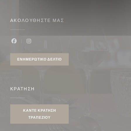
ΑΚΟΛΟΥΘΉΣΤΕ ΜΑΣ
Facebook ((ανοίγει σε νέο παράθυρο))
Instagram ((ανοίγει σε νέο παράθυρο))
ΕΝΗΜΕΡΩΤΙΚΌ ΔΕΛΤΊΟ
ΚΡΆΤΗΣΗ
ΚΆΝΤΕ ΚΡΆΤΗΣΗ
ΤΡΑΠΕΖΙΟΎ