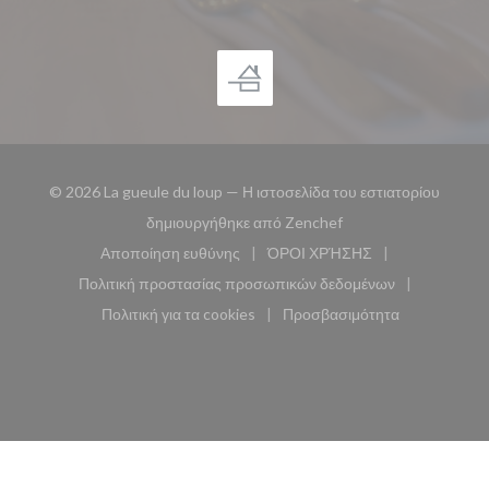
© 2026 La gueule du loup — Η ιστοσελίδα του εστιατορίου
((ανοίγει σε νέο παρά
δημιουργήθηκε από
Zenchef
Αποποίηση ευθύνης
ΌΡΟΙ ΧΡΉΣΗΣ
((ανοίγει σε νέο παράθυρο))
((ανοίγει σε νέο παράθυ
Πολιτική προστασίας προσωπικών δεδομένων
((ανοίγει σε νέο παράθυρο))
Πολιτική για τα cookies
Προσβασιμότητα
((ανοίγει σε νέο παράθυρο))
((ανοίγει σε νέο παρά