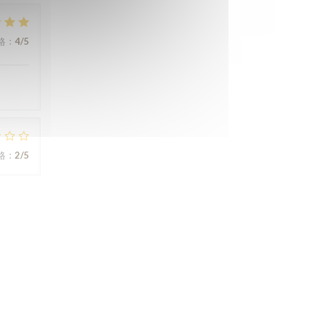
格
:
4
/5
格
:
2
/5