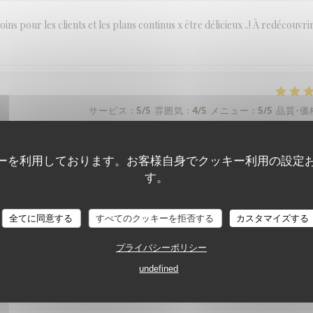
ins pour les clients et les plans continus x être délicieux ..! À redécouvri
サービス
:
5
/5
雰囲気
:
4
/5
メニュー
:
5
/5
品質-価
a pas plus du monde!
ーを利用しております。お客様自身でクッキー利用の設定
す。
全てに同意する
すべてのクッキーを拒否する
カスタマイズする
サービス
:
5
/5
雰囲気
:
5
/5
メニュー
:
5
/5
品質-価
プライバシーポリシー
undefined
サービス
:
5
/5
雰囲気
:
4
/5
メニュー
:
2
/5
品質-価