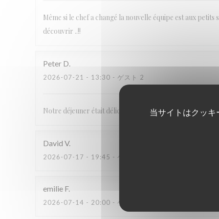
Même si le chef a changé la nouvelle équipe est aux petits so
découvrir ..!!
Peter
D
2026-07-21
- 13:30 - ゲスト 2
Notre déjeuner était délicieux. Ça nous étonne que il n’y 
当サイトはクッキ
David
V
2026-07-17
- 19:45 - ゲスト 4
emilie
F
2026-07-14
- 20:00 - ゲスト 4