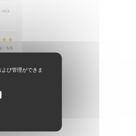
r ou à
格
:
5
/5
および管理ができま
格
:
5
/5
格
:
2
/5