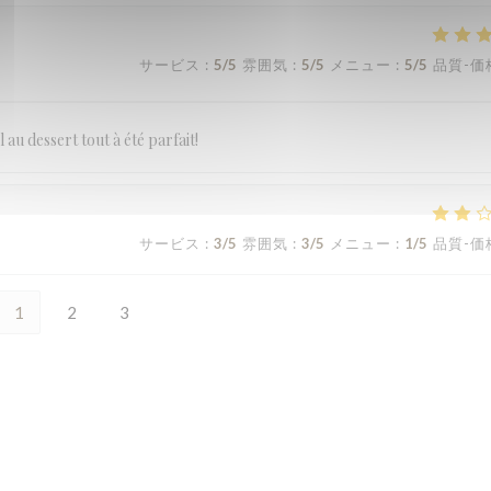
サービス
:
5
/5
雰囲気
:
5
/5
メニュー
:
5
/5
品質-価
 au dessert tout à été parfait!
サービス
:
3
/5
雰囲気
:
3
/5
メニュー
:
1
/5
品質-価
1
2
3