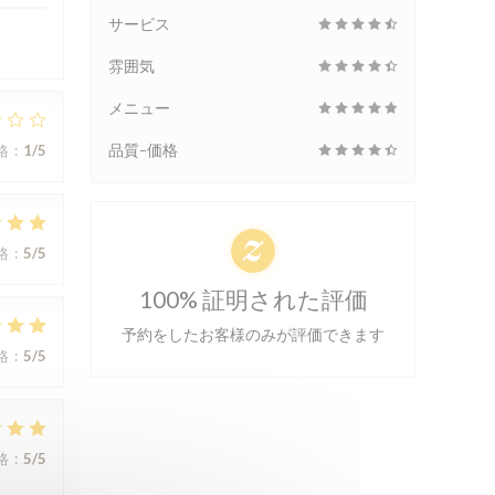
サービス
雰囲気
メニュー
品質-価格
格
:
1
/5
格
:
5
/5
100% 証明された評価
予約をしたお客様のみが評価できます
格
:
5
/5
格
:
5
/5