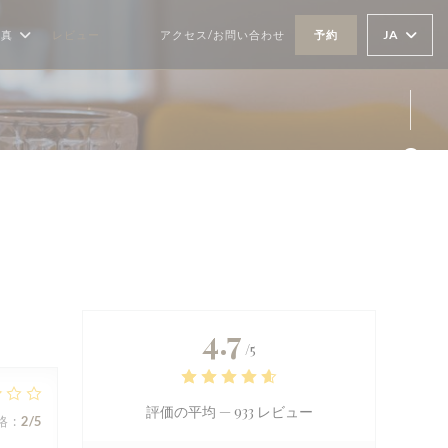
JA
写真
レビュー
アクセス/お問い合わせ
予約
((新しいウィンドウで開きます))
((新しいウィンドウで開きます))
Fa
Ins
4.7
/5
評価の平均 —
933 レビュー
格
:
2
/5