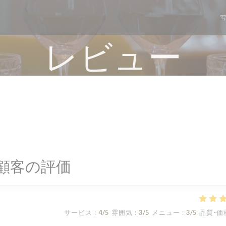
レビュー
顧客の評価
サービス
:
4
/5
雰囲気
:
3
/5
メニュー
:
3
/5
品質-価