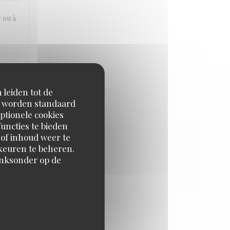
r ou à
JS
:
5
/5
 leiden tot de
en worden standaard
ptionele cookies
uncties te bieden
 of inhoud weer te
orkeuren te beheren.
inksonder op de
JS
:
5
/5
JS
:
2
/5