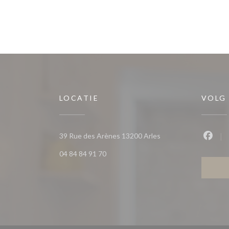
LOCATIE
VOLG
((opent in een nieuw 
39 Rue des Arènes 13200 Arles
Faceb
04 84 84 91 70