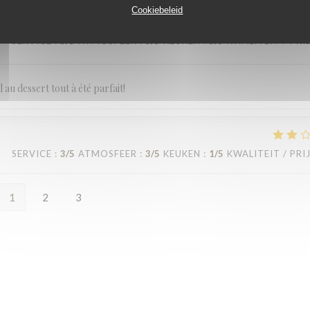
Cookiebeleid
SERVICE
:
5
/5
ATMOSFEER
:
5
/5
KEUKEN
:
5
/5
KWALITEIT / PRI
 au dessert tout à été parfait!
SERVICE
:
3
/5
ATMOSFEER
:
3
/5
KEUKEN
:
1
/5
KWALITEIT / PRI
1
2
3