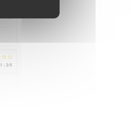
JS
:
4
/5
JS
:
2
/5