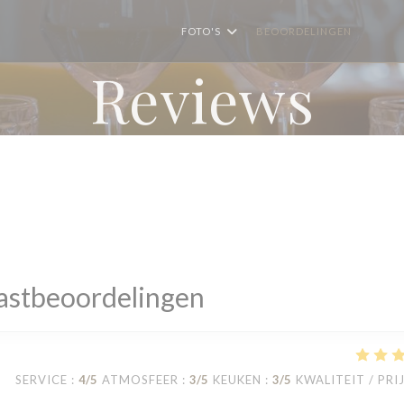
FOTO'S
BEOORDELINGEN
((OPE
((
Reviews
astbeoordelingen
SERVICE
:
4
/5
ATMOSFEER
:
3
/5
KEUKEN
:
3
/5
KWALITEIT / PRI