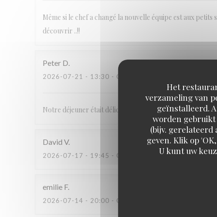
Même si le chef a changé la nouvelle équipe est aux petits so
découvrir ..!!
Peter
D
2026-07-21
- 13:30 - GASTEN 2
Het restauran
verzameling van pe
geïnstalleerd. 
Notre déjeuner était délicieux. Ça nous étonne que il n’y 
worden gebruikt 
(bijv. gerelateer
geven. Klik op 'OK,
David
V
U kunt uw keuz
2026-07-17
- 19:45 - GASTEN 4
emilie
F
2026-07-14
- 20:00 - GASTEN 4