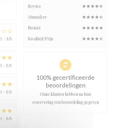
Service
Atmosfeer
Menu's
Kwaliteit/Prijs
JS
:
1
/5
JS
:
5
/5
100% gecertificeerde
beoordelingen
JS
:
5
/5
Onze klanten hebben na hun
reservering een beoordeling gegeven
JS
:
5
/5