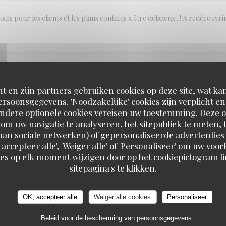
ins pour les clients et les plans continus x être délicieux ..! À redécouvri
SERVICE
:
5
/5
ATMOSFEER
:
4
/5
KEUKEN
:
5
/5
KWALITEIT / PRI
t en zijn partners gebruiken cookies op deze site, wat kan
rsoonsgegevens. 'Noodzakelijke' cookies zijn verplicht 
Andere optionele cookies vereisen uw toestemming. Deze o
a pas plus du monde!
om uw navigatie te analyseren, het sitepubliek te meten, f
d aan sociale netwerken) of gepersonaliseerde advertenties
 accepteer alle', 'Weiger alle' of 'Personaliseer' om uw vo
es op elk moment wijzigen door op het cookiepictogram l
SERVICE
:
5
/5
ATMOSFEER
:
5
/5
KEUKEN
:
5
/5
KWALITEIT / PRI
sitepagina's te klikken.
OK, accepteer alle
Weiger alle cookies
Personaliseer
SERVICE
:
5
/5
ATMOSFEER
:
4
/5
KEUKEN
:
2
/5
KWALITEIT / PRI
Beleid voor de bescherming van persoonsgegevens