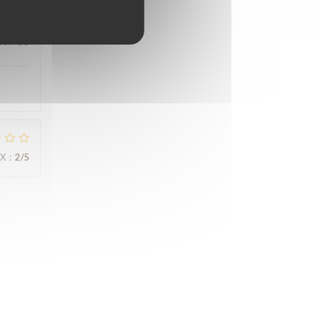
IX
:
4
/5
IX
:
2
/5