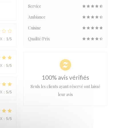
Service
Ambiance
Cuisine
Qualité/Prix
IX
:
1
/5
IX
:
5
/5
100% avis vérifiés
Seuls les clients ayant réservé ont laissé
IX
:
5
/5
leur avis
IX
:
5
/5