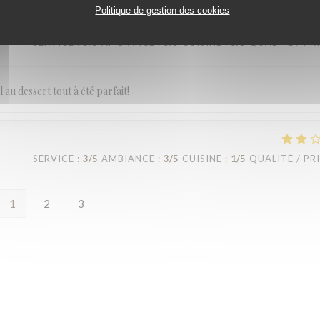
Politique de gestion des cookies
SERVICE
:
5
/5
AMBIANCE
:
5
/5
CUISINE
:
5
/5
QUALITÉ / PR
 au dessert tout à été parfait!
SERVICE
:
3
/5
AMBIANCE
:
3
/5
CUISINE
:
1
/5
QUALITÉ / PR
1
2
3