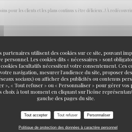
ins pour les clients et les plans continus x être délicieux ..! À redécouvri
SERVICE
:
5
/5
AMBIANCE
:
4
/5
CUISINE
:
5
/5
QUALITÉ / PR
s partenaires utilisent des cookies sur ce site, pouvant impl
 personnel. Les cookies dits « nécessaires » sont obligatoi
 cookies facultatifs nécessitent votre consentement. Ces co
a pas plus du monde!
votre navigation, mesurer l'audience du site, proposer des
 réseaux sociaux) ou afficher des publicités ou contenus per
er », « Tout refuser » ou « Personnaliser » pour gérer vos
s choix à tout moment en cliquant sur l'icône représentant
SERVICE
:
5
/5
AMBIANCE
:
5
/5
CUISINE
:
5
/5
QUALITÉ / PR
gauche des pages du site.
Tout accepter
Tout refuser
Personnaliser
SERVICE
:
5
/5
AMBIANCE
:
4
/5
CUISINE
:
2
/5
QUALITÉ / PR
Politique de protection des données à caractère personnel