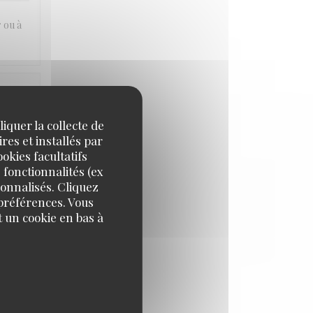
r ou à
IX
:
5
/5
iquer la collecte de
res et installés par
okies facultatifs
 fonctionnalités (ex
sonnalisés. Cliquez
 préférences. Vous
 un cookie en bas à
IX
:
5
/5
IX
:
2
/5