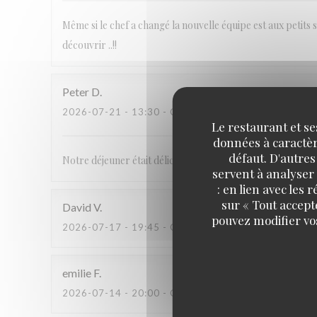
Même si le chef a changé la nouvelle équipe est aux petits so
découvrir ..!!
Peter
D
2026-07-21
- 13:30 - COUVERTS 2
Le restaurant et se
données à caractère
défaut. D'autres
Notre déjeuner était délicieux. Ça nous étonne que il n’y 
servent à analyser 
: en lien avec les
sur « Tout accept
David
V
pouvez modifier vo
2026-07-17
- 19:45 - COUVERTS 4
emilie
F
2026-07-14
- 20:00 - COUVERTS 4