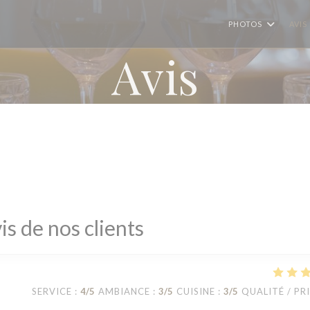
PHOTOS
AVIS
Avis
is de nos clients
SERVICE
:
4
/5
AMBIANCE
:
3
/5
CUISINE
:
3
/5
QUALITÉ / PR