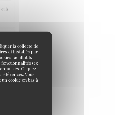
r ou à
IX
:
5
/5
iquer la collecte de
res et installés par
okies facultatifs
 fonctionnalités (ex
sonnalisés. Cliquez
 préférences. Vous
 un cookie en bas à
IX
:
5
/5
IX
:
2
/5