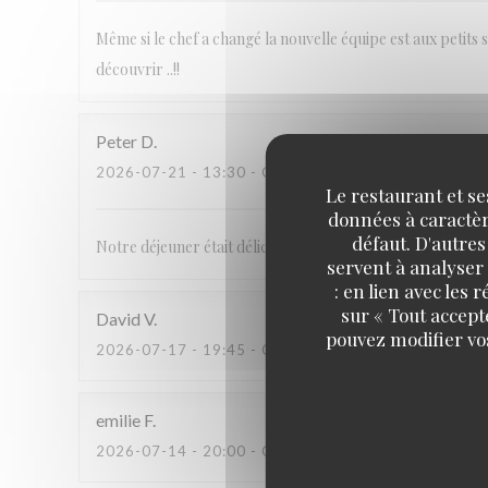
Même si le chef a changé la nouvelle équipe est aux petits so
découvrir ..!!
Peter
D
2026-07-21
- 13:30 - COUVERTS 2
Le restaurant et se
données à caractère
défaut. D'autres
Notre déjeuner était délicieux. Ça nous étonne que il n’y 
servent à analyser 
: en lien avec les
sur « Tout accept
David
V
pouvez modifier vo
2026-07-17
- 19:45 - COUVERTS 4
emilie
F
2026-07-14
- 20:00 - COUVERTS 4