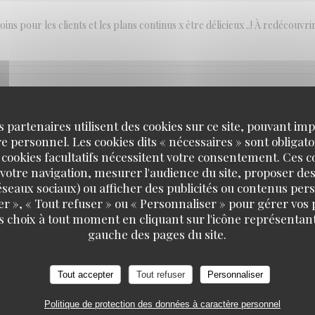
ins pour les clients et les plans continus x être délicieux ..! À redécouvri
SERVICE
:
5
/5
AMBIANCE
:
4
/5
CUISINE
:
5
/5
QUALITÉ / PR
s partenaires utilisent des cookies sur ce site, pouvant impl
 personnel. Les cookies dits « nécessaires » sont obligatoi
 cookies facultatifs nécessitent votre consentement. Ces co
a pas plus du monde!
votre navigation, mesurer l'audience du site, proposer des
 réseaux sociaux) ou afficher des publicités ou contenus per
er », « Tout refuser » ou « Personnaliser » pour gérer vos
s choix à tout moment en cliquant sur l'icône représentant
SERVICE
:
5
/5
AMBIANCE
:
5
/5
CUISINE
:
5
/5
QUALITÉ / PR
gauche des pages du site.
Tout accepter
Tout refuser
Personnaliser
SERVICE
:
5
/5
AMBIANCE
:
4
/5
CUISINE
:
2
/5
QUALITÉ / PR
Politique de protection des données à caractère personnel