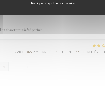
Politique de gestion des cookies
SERVICE
:
5
/5
AMBIANCE
:
5
/5
CUISINE
:
5
/5
QUALITÉ / PR
 au dessert tout à été parfait!
SERVICE
:
3
/5
AMBIANCE
:
3
/5
CUISINE
:
1
/5
QUALITÉ / PR
1
2
3