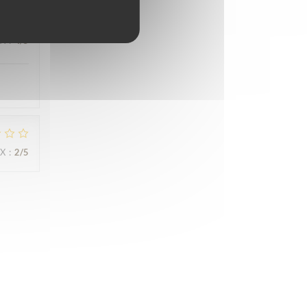
IX
:
4
/5
IX
:
2
/5