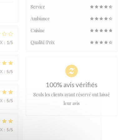
Service
Ambiance
Cuisine
Qualité/Prix
IX
:
1
/5
IX
:
5
/5
100% avis vérifiés
Seuls les clients ayant réservé ont laissé
IX
:
5
/5
leur avis
IX
:
5
/5