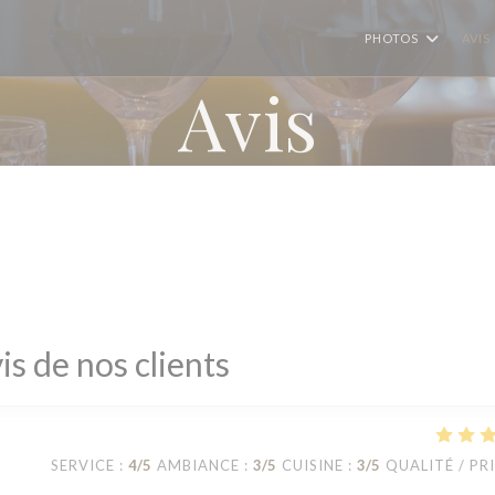
PHOTOS
AVIS
Avis
is de nos clients
SERVICE
:
4
/5
AMBIANCE
:
3
/5
CUISINE
:
3
/5
QUALITÉ / PR