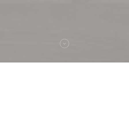
Bienvenue chez
La gueule du loup